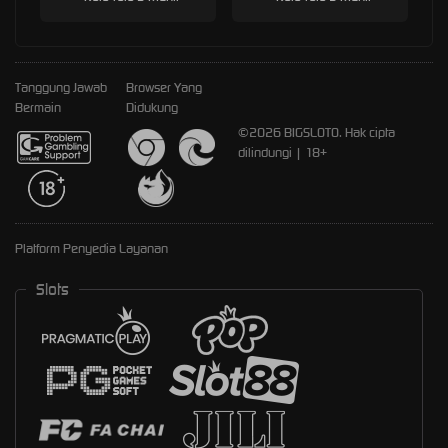
Tanggung Jawab
Browser Yang
Bermain
Didukung
©2026 BIGSLOTO. Hak cipta
dilindungi | 18+
Platform Penyedia Layanan
Slots