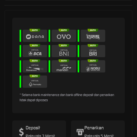
* Selama bank maintenance dan bank offline deposit dan penarikan
tidak dapat diproses
Deposit
Penarikan
Rata-rata 3 Menit
Rata-rata 5 Menit