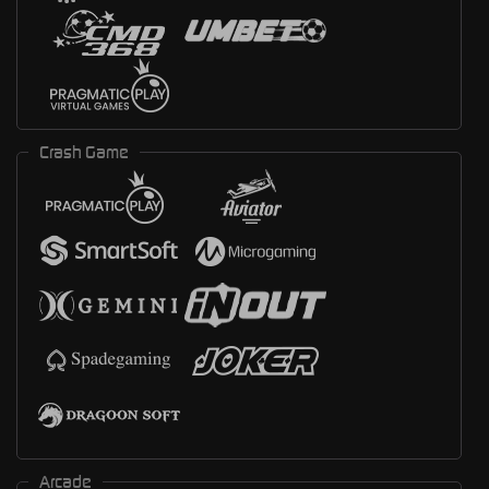
Crash Game
Arcade