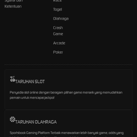
Syarat dan
Race
Ketentuan
Togel
Olahraga
Crash
Game
Arcade
Poker
TARUHAN SLOT
Penyedia slot online dengan beragam pilihan game menarik yang memudahkan
pemain untuk mencapai jackpot
TARUHAN OLAHRAGA
Sportsbook Gaming Platform Terbaik menawarkan lebih banyak game, odds yang