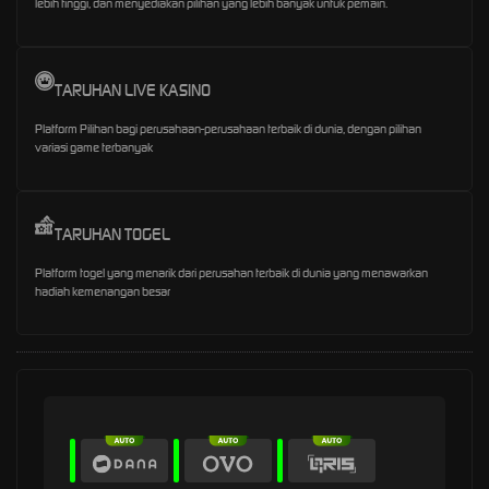
lebih tinggi, dan menyediakan pilihan yang lebih banyak untuk pemain.
TARUHAN LIVE KASINO
Platform Pilihan bagi perusahaan-perusahaan terbaik di dunia, dengan pilihan
variasi game terbanyak
TARUHAN TOGEL
Platform togel yang menarik dari perusahan terbaik di dunia yang menawarkan
hadiah kemenangan besar