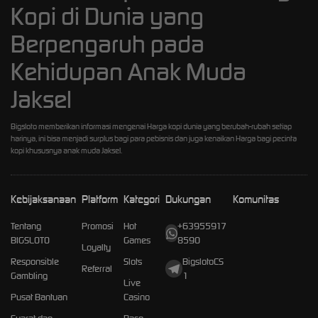
Kopi di Dunia yang
Berpengaruh pada
Kehidupan Anak Muda
Jaksel
Bigsloto memberikan informasi mengenai Harga kopi dunia yang berubah-rubah setiap
harinya, ini bisa menjadi surplus bagi para pebisnis dan juga kenaikan Harga bagi pecinta
kopi khususnya anak muda Jaksel.
Kebijaksanaan
Platform
Kategori
Dukungan
Komunitas
Tentang
Promosi
Hot
+63955917
BIGSLOTO
Games
8590
Loyalty
Responsible
Slots
BigslotoCS
Referral
Gambling
1
Live
Pusat Bantuan
Casino