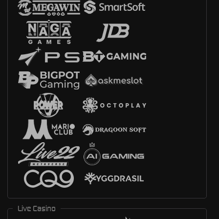
Live Casino