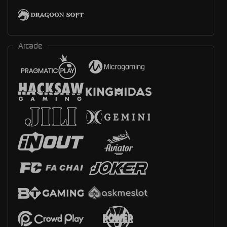
Arcade