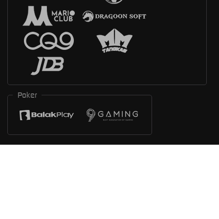
Poker