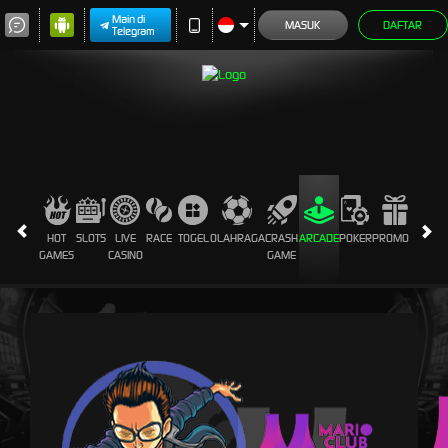
Main di
MASUK
DAFTAR
Telegram
HOT
SLOTS
LIVE
RACE
TOGEL
OLAHRAGA
CRASH
ARCADE
POKER
PROMOSI
GAMES
CASINO
GAME