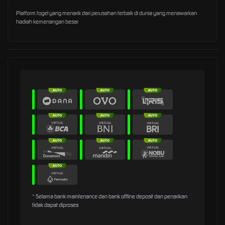
Platform togel yang menarik dari perusahan terbaik di dunia yang menawarkan
hadiah kemenangan besar
* Selama bank maintenance dan bank offline deposit dan penarikan
tidak dapat diproses