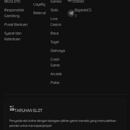
BIGSLOTO
Games
05692
Loyalty
Responsible
Slots
BigslotoCS
Referral
Gambling
1
Live
Pusat Bantuan
Casino
Syarat dan
Race
Ketentuan
Togel
Olahraga
Crash
Game
Arcade
Poker
TARUHAN SLOT
Penyedia slot online dengan beragam pilihan game menarik yang memudahkan
pemain untuk mencapai jackpot