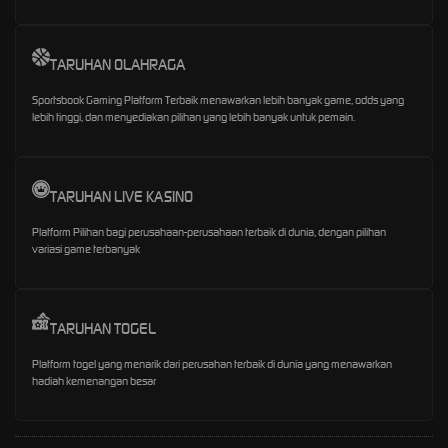
TARUHAN OLAHRAGA
Sportsbook Gaming Platform Terbaik menawarkan lebih banyak game, odds yang
lebih tinggi, dan menyediakan pilihan yang lebih banyak untuk pemain.
TARUHAN LIVE KASINO
Platform Pilihan bagi perusahaan-perusahaan terbaik di dunia, dengan pilihan
variasi game terbanyak
TARUHAN TOGEL
Platform togel yang menarik dari perusahan terbaik di dunia yang menawarkan
hadiah kemenangan besar