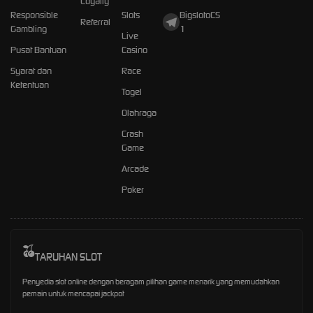
Loyalty
Responsible
Slots
BigslotoCS
Referral
Gambling
1
Live
Pusat Bantuan
Casino
Syarat dan
Race
Ketentuan
Togel
Olahraga
Crash
Game
Arcade
Poker
TARUHAN SLOT
Penyedia slot online dengan beragam pilihan game menarik yang memudahkan
pemain untuk mencapai jackpot