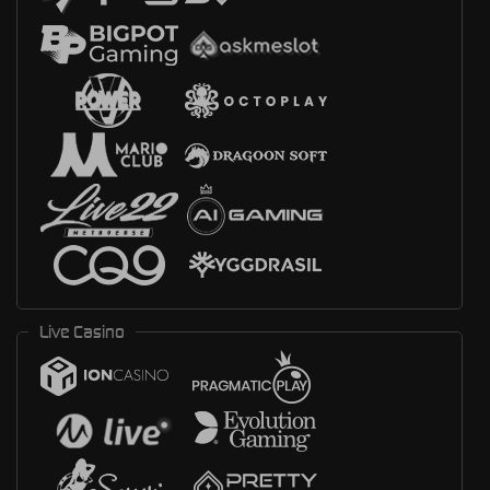
Live Casino