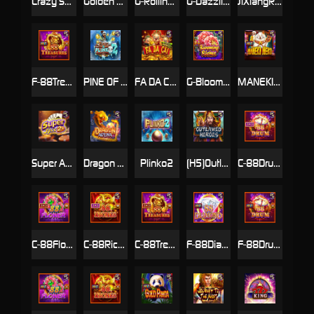
Crazy Sheep
Golden 777(H5)
G-RollingRiches
G-DazzlingDiamond
JiXiangRuYi(H5)
F-88Treasures(H5)
PINE OF PLINKO 2
FA DA CAI(H5)
G-BloomingRiches
MANEKI NEKO(H5)
Super Ace2+
Dragon Arena
Plinko2
(H5)Outlawed Heroes
C-88Drum(H5)
C-88Flower(H5)
C-88Riches(H5)
C-88Treasures(H5)
F-88Diamond(H5)
F-88Drum(H5)