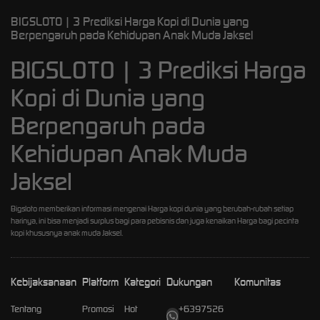
BIGSLOTO | 3 Prediksi Harga Kopi di Dunia yang
Berpengaruh pada Kehidupan Anak Muda Jaksel
BIGSLOTO | 3 Prediksi Harga
Kopi di Dunia yang
Berpengaruh pada
Kehidupan Anak Muda
Jaksel
Bigsloto memberikan informasi mengenai Harga kopi dunia yang berubah-rubah setiap
harinya, ini bisa menjadi surplus bagi para pebisnis dan juga kenaikan Harga bagi pecinta
kopi khususnya anak muda Jaksel.
Kebijaksanaan
Platform
Kategori
Dukungan
Komunitas
Tentang
Promosi
Hot
+6397526