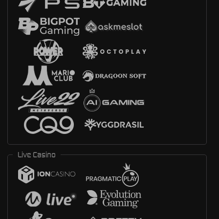
Live Casino