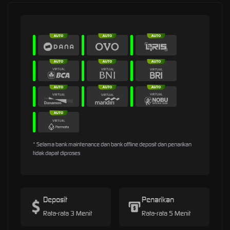
* Selama bank maintenance dan bank offline deposit dan penarikan
tidak dapat diproses
Deposit
Penarikan
Rata-rata 3 Menit
Rata-rata 5 Menit