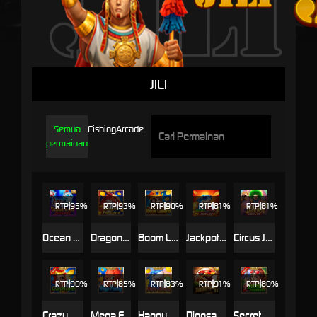
JILI
Semua
Fishing
Arcade
permainan
RTP
95%
RTP
93%
RTP
90%
RTP
81%
RTP
81%
Ocean King Jackpot
Dragon Fortune
Boom Legend
Jackpot Fishing 2
Circus Jackpot
RTP
90%
RTP
85%
RTP
83%
RTP
91%
RTP
80%
Crazy Hunter
Mega Fishing
Happy Fishing
Dinosaur Tycoon II
Secret Treasure