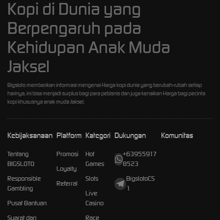
Kopi di Dunia yang
Berpengaruh pada
Kehidupan Anak Muda
Jaksel
Bigsloto memberikan informasi mengenai Harga kopi dunia yang berubah-rubah setiap
harinya, ini bisa menjadi surplus bagi para pebisnis dan juga kenaikan Harga bagi pecinta
kopi khususnya anak muda Jaksel.
Kebijaksanaan
Platform
Kategori
Dukungan
Komunitas
Tentang
Promosi
Hot
+63955917
BIGSLOTO
Games
8523
Loyalty
Responsible
Slots
BigslotoCS
Referral
Gambling
1
Live
Pusat Bantuan
Casino
Syarat dan
Race