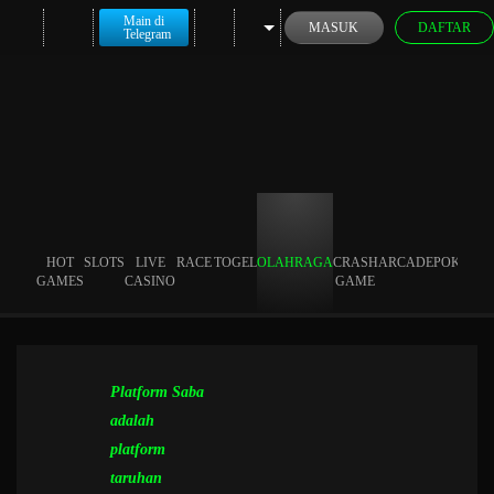
Main di
MASUK
DAFTAR
Telegram
HOT
SLOTS
LIVE
RACE
TOGEL
OLAHRAGA
CRASH
ARCADE
POKER
PROMOSI
GAMES
CASINO
GAME
Platform Saba
adalah platform
taruhan
olahraga