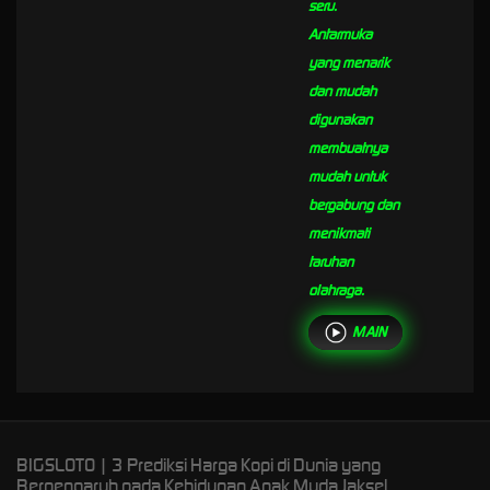
seru.
Antarmuka
yang menarik
dan mudah
digunakan
membuatnya
mudah untuk
bergabung dan
menikmati
taruhan
olahraga.
MAIN
BIGSLOTO | 3 Prediksi Harga Kopi di Dunia yang
Berpengaruh pada Kehidupan Anak Muda Jaksel