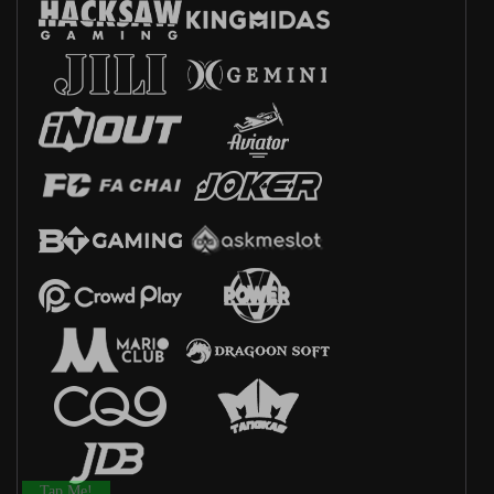
Tap Me!