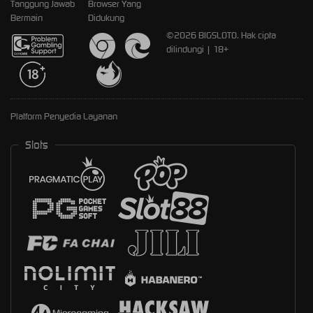
Tanggung Jawab
Browser Yang
Bermain
Didukung
©2026 BIGSLOTO. Hak cipta
dilindungi | 18+
Platform Penyedia Layanan
Slots