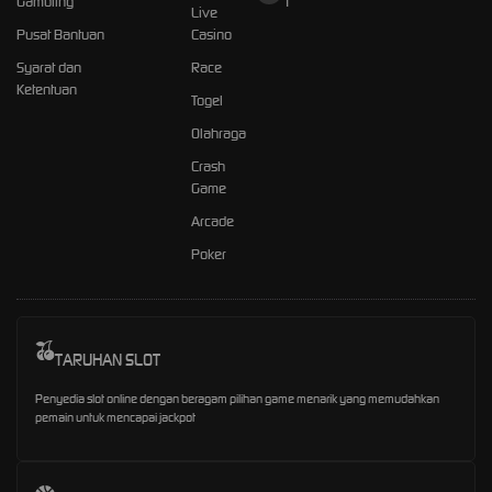
Gambling
1
Live
Pusat Bantuan
Casino
Syarat dan
Race
Ketentuan
Togel
Olahraga
Crash
Game
Arcade
Poker
TARUHAN SLOT
Penyedia slot online dengan beragam pilihan game menarik yang memudahkan
pemain untuk mencapai jackpot