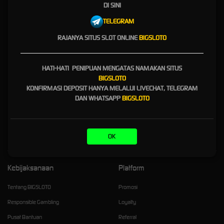
BIGSLOTO | 3 Prediksi Harga
DI SINI
Kopi di Dunia yang
TELEGRAM
Berpengaruh pada
RAJANYA SITUS SLOT ONLINE
BIGSLOTO
Kehidupan Anak Muda
HATI-HATI PENIPUAN MENGATAS NAMAKAN SITUS
Jaksel
BIGSLOTO
KONFIRMASI DEPOSIT HANYA MELALUI LIVECHAT, TELEGRAM
DAN WHATSAPP
BIGSLOTO
Bigsloto memberikan informasi mengenai Harga kopi dunia yang berubah-rubah setiap
harinya, ini bisa menjadi surplus bagi para pebisnis dan juga kenaikan Harga bagi pecinta
kopi khususnya anak muda Jaksel.
OK
Kebijaksanaan
Platform
Tentang BIGSLOTO
Promosi
Responsible Gambling
Loyalty
Pusat Bantuan
Referral