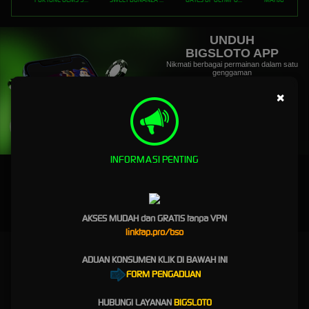
UNDUH
BIGSLOTO APP
Nikmati berbagai permainan dalam satu
genggaman
×
UNDUH
PANDUAN INSTALASI
INFORMASI PENTING
AKSES MUDAH dan GRATIS tanpa VPN
linktap.pro/bso
BIGSLOTO | 3 Prediksi Harga Kopi di Dunia yang
ADUAN KONSUMEN KLIK DI BAWAH INI
Berpengaruh pada Kehidupan Anak Muda Jaksel
FORM PENGADUAN
HUBUNGI LAYANAN
BIGSLOTO